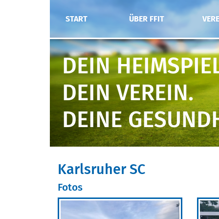
START
ÜBER FFIT
VER
DEIN HEIMSPIEL
DEIN VEREIN.
DEINE GESUNDH
Karlsruher SC
Fotos